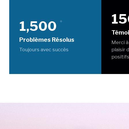
15
1,500
+
Témo
Problèmes Résolus
Merci à
Toujours avec succès
plaisir
positifs