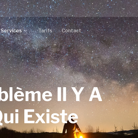
Services
Tarifs
Contact
oblème Il Y A
ui Existe