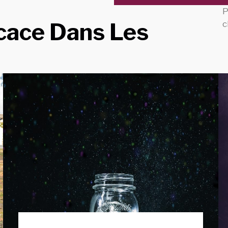
P
ficace Dans Les
c