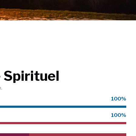
 Spirituel
.
100
%
100
%