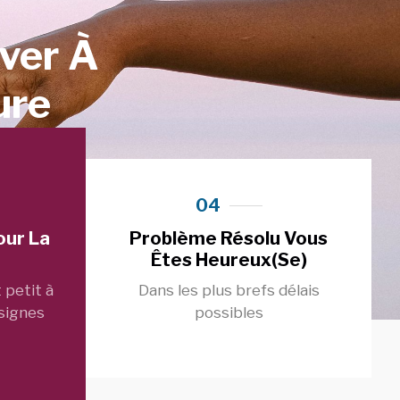
iver À
ure
04
our La
Problème Résolu Vous
Êtes Heureux(se)
 petit à
Dans les plus brefs délais
 signes
possibles