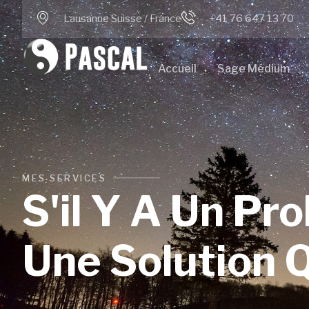
Lausanne Suisse / France
+41 76 647 13 70
Accueil
Sage Médium
MES SERVICES
S'il Y A Un Pr
Une Solution Q