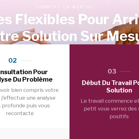
COMMENT ÇA MARCHE
s Flexibles Pour Arr
tre Solution Sur Mes
02
03
nsultation Pour
lyse Du Problème
Début Du Travail P
Solution
voir bien compris votre
 j'effectue une analyse
Le travail commence et
s profonde puis vous
petit vous verrez des
recontacte
positifs