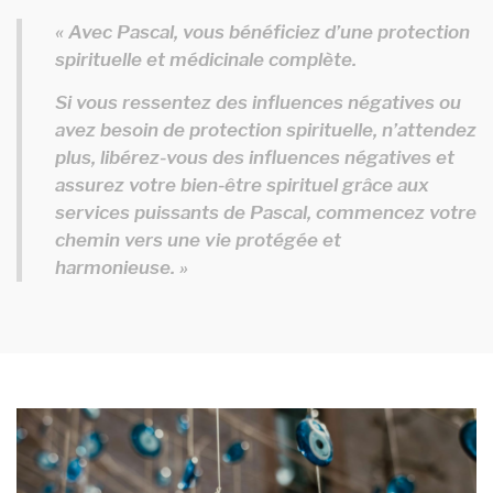
« Avec Pascal, vous bénéficiez d’une protection
spirituelle et médicinale complète.
Si vous ressentez des influences négatives ou
avez besoin de protection spirituelle, n’attendez
plus, libérez-vous des influences négatives et
assurez votre bien-être spirituel grâce aux
services puissants de Pascal, commencez votre
chemin vers une vie protégée et
harmonieuse. »